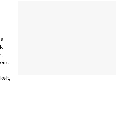
ie
k,
et
keine
eit,