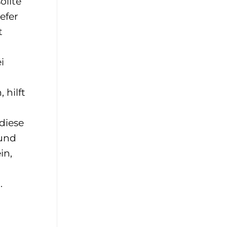
ollte
efer
t
i
hilft
diese
 und
in,
.