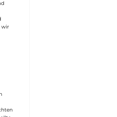
nd
d
 wir
n
echten