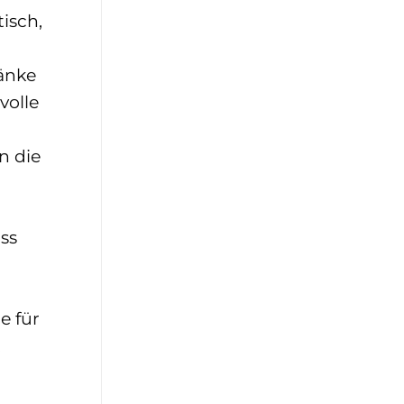
isch,
änke
volle
n die
ss
e für
.