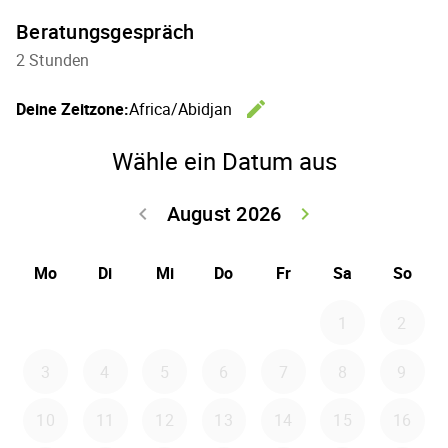
Beratungsgespräch
2 Stunden
edit
Deine Zeitzone:
Africa/Abidjan
Zeitzone 
Wähle ein Datum aus
August 2026
keyboard_arrow_left
keyboard_arrow_right
Zurück Juli 202
Weiter
Mo
Di
Mi
Do
Fr
Sa
So
1
2
3
4
5
6
7
8
9
10
11
12
13
14
15
16